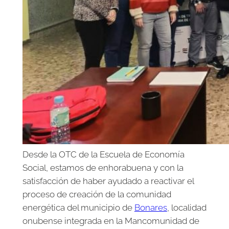
Desde la OTC de la Escuela de Economía
Social, estamos de enhorabuena y con la
satisfacción de haber ayudado a reactivar el
proceso de creación de la comunidad
energética del municipio de
Bonares
, localidad
onubense integrada en la Mancomunidad de