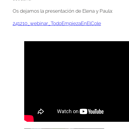
Os dejamos la presentación de Elena y Paula:
241210_webinar_TodoEmpiezaEnElCole