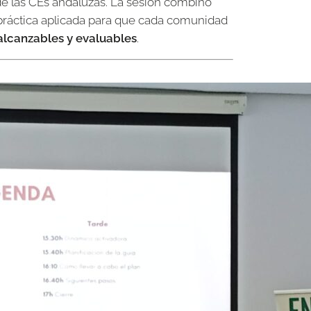
 de las CEs andaluzas. La sesión combinó
y práctica aplicada para que cada comunidad
 alcanzables y evaluables
.